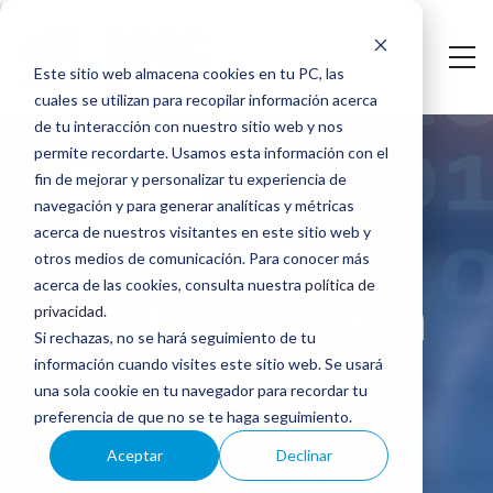
Saltar
al
Este sitio web almacena cookies en tu PC, las
contenido
cuales se utilizan para recopilar información acerca
Test
principal
de tu interacción con nuestro sitio web y nos
permite recordarte. Usamos esta información con el
de
fin de mejorar y personalizar tu experiencia de
navegación y para generar analíticas y métricas
Intrusión
Test de
acerca de nuestros visitantes en este sitio web y
en
otros medios de comunicación. Para conocer más
acerca de las cookies, consulta nuestra
política de
Intrusión en
entornos
privacidad
.
Si rechazas, no se hará seguimiento de tu
Cloud
entornos
información cuando visites este sitio web. Se usará
una sola cookie en tu navegador para recordar tu
preferencia de que no se te haga seguimiento.
Cloud
Aceptar
Declinar