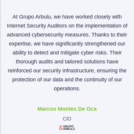
ty
At Grupo Arbulu, we have worked closely with
A
a
Internet Security Auditors on the implementation of
advanced cybersecurity measures. Thanks to their
expertise, we have significantly strengthened our
p
nt
ability to detect and mitigate cyber risks. Their
a
e
thorough audits and tailored solutions have
b
we
reinforced our security infrastructure, ensuring the
o
d
protection of our data and the continuity of our
operations.
Marcos Montes De Oca
CIO