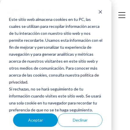
Saltar
al
Este sitio web almacena cookies en tu PC, las
contenido
cuales se utilizan para recopilar información acerca
principal
de tu interacción con nuestro sitio web y nos
permite recordarte. Usamos esta información con el
fin de mejorar y personalizar tu experiencia de
navegación y para generar analíticas y métricas
acerca de nuestros visitantes en este sitio web y
otros medios de comunicación. Para conocer más
acerca de las cookies, consulta nuestra
política de
privacidad
.
Auditoría
Si rechazas, no se hará seguimiento de tu
información cuando visites este sitio web. Se usará
La experiencia del departamento de
una sola cookie en tu navegador para recordar tu
Auditoría permite definir e idear
preferencia de que no se te haga seguimiento.
procedimientos y estrategias de revisión
Aceptar
Declinar
sobre sistemas tecnológicos.