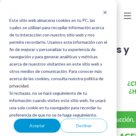
Saltar
al
Este sitio web almacena cookies en tu PC, las
contenido
cuales se utilizan para recopilar información acerca
Webinar PCI PIN -
principal
de tu interacción con nuestro sitio web y nos
permite recordarte. Usamos esta información con el
Introducción, Conceptos y
fin de mejorar y personalizar tu experiencia de
navegación y para generar analíticas y métricas
Participantes
acerca de nuestros visitantes en este sitio web y
otros medios de comunicación. Para conocer más
acerca de las cookies, consulta nuestra
política de
privacidad
.
Si rechazas, no se hará seguimiento de tu
información cuando visites este sitio web. Se usará
una sola cookie en tu navegador para recordar tu
preferencia de que no se te haga seguimiento.
Aceptar
Declinar