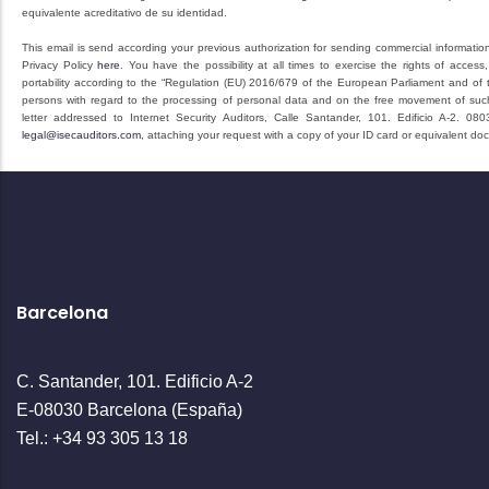
equivalente acreditativo de su identidad.
This email is send according your previous authorization for sending commercial informatio
Privacy Policy
here
. You have the possibility at all times to exercise the rights of access, 
portability according to the “Regulation (EU) 2016/679 of the European Parliament and of t
persons with regard to the processing of personal data and on the free movement of suc
letter addressed to Internet Security Auditors, Calle Santander, 101. Edificio A-2. 08
legal@isecauditors.com
, attaching your request with a copy of your ID card or equivalent doc
Barcelona
C. Santander, 101. Edificio A-2
E-08030 Barcelona (España)
Tel.: +34 93 305 13 18