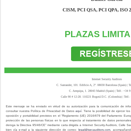
CISM, PCI QSA, PCI QPA, ISO 2
PLAZAS LIMIT
Internet Security Auditors
C. Santander, 101. Edificio A, 2º. 08030 Barcelona (Spain) | T
C. Arequipa, 1. 28043 Madrid (Spain) | Telf.: +34 
Calle 90 # 12-28. 110221 Bogotá D.C. (Colombia) | Telf.:
Este mensaje se ha enviado en virtud de su autorización para la comunicación de infor
consultar nuestra Política de Privacidad de Datos
aquí
. Tiene la posibilidad de ejercer los
oposición y portabilidad previstos en el “Reglamento (UE) 2016/679 del Parlamento Euro
protección de las personas físicas en lo que respecta al tratamiento de datos personales 
deroga la Directiva 95/46/CE” mediante carta dirigida a Internet Security Auditors, Calle S
bien vía e-mail a la siguiente dirección de correo:
legal@isecauditors.com
, acompañando