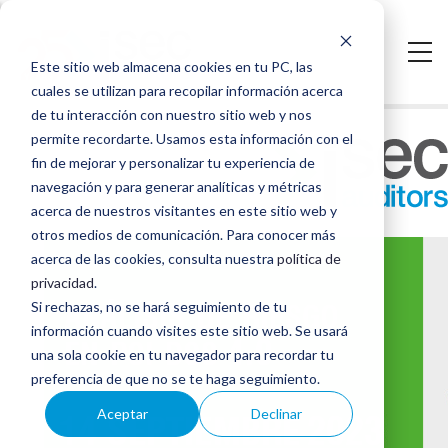
Saltar
al
Este sitio web almacena cookies en tu PC, las
contenido
cuales se utilizan para recopilar información acerca
ISecWebinar:
principal
de tu interacción con nuestro sitio web y nos
permite recordarte. Usamos esta información con el
Análisis
fin de mejorar y personalizar tu experiencia de
navegación y para generar analíticas y métricas
de
acerca de nuestros visitantes en este sitio web y
riesgo
otros medios de comunicación. Para conocer más
acerca de las cookies, consulta nuestra
política de
en
privacidad
.
Si rechazas, no se hará seguimiento de tu
PCI
información cuando visites este sitio web. Se usará
DSS
una sola cookie en tu navegador para recordar tu
preferencia de que no se te haga seguimiento.
4.0
Aceptar
Declinar