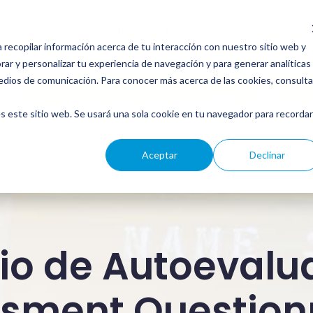
Navegación
Principal
Inicio
Empresa
Servicios
Select
a recopilar información acerca de tu interacción con nuestro sitio web y
your
ar y personalizar tu experiencia de navegación y para generar analíticas
Evaluación y Soporte al Cumplimiento en el Uso de IA
Auditoría Integral de Seguridad para Ecosistemas de IA
Concienciación en ciberseguridad corporativa para cumplimiento normativo y regulatorio
Concienciación en Seguridad para cumplimiento de PCI DSS
language
edios de comunicación. Para conocer más acerca de las cookies, consulta
s este sitio web. Se usará una sola cookie en tu navegador para recordar
Aceptar
Declinar
io de Autoevalua
sment Question