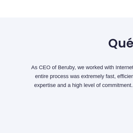
Qué
with Internet Security Auditors when we urgently neede
 fast, efficient, and professional. Their team provided u
f commitment. Without a doubt, we recommend their servi
Miguel Acosta
Global CEO