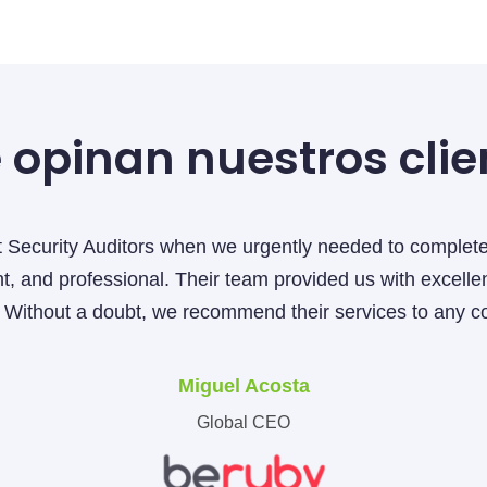
 opinan nuestros clie
d to complete a PCI DSS Attestation of Compliance. The
s with excellent support, demonstrating strong technical
ces to any company in need of cybersecurity solutions.