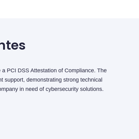
ntes
At Grupo Arbulu, we have worked closely with Inter
their expertise, we have significantly strengthened ou
reinforced our security infrastructu