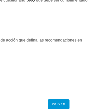
 de cuestionario
SAQ
que debe ser cumplimentado
 de acción que defina las recomendaciones en
VOLVER