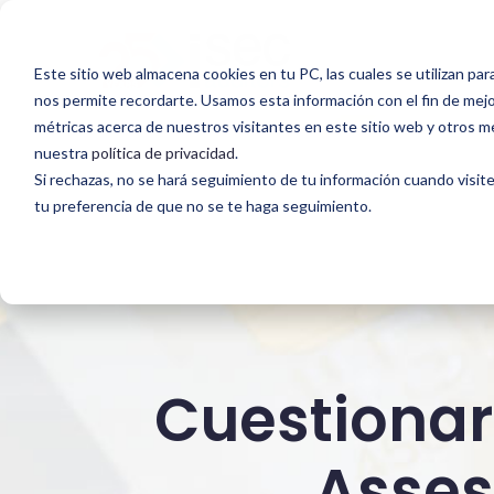
Saltar
al
Este sitio web almacena cookies en tu PC, las cuales se utilizan par
contenido
nos permite recordarte. Usamos esta información con el fin de mejor
Cuestionario
principal
Evaluación y Soporte al Cumplimiento CRA
métricas acerca de nuestros visitantes en este sitio web y otros m
nuestra
política de privacidad
.
de
Si rechazas, no se hará seguimiento de tu información cuando visite
tu preferencia de que no se te haga seguimiento.
Autoevaluación
(Self-
Assessment
Questionnaire)
Cuestionar
Asses