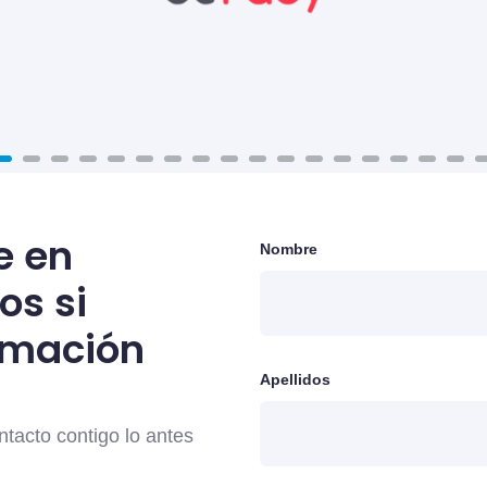
e en
Nombre
os si
rmación
Apellidos
acto contigo lo antes