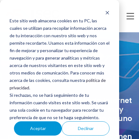
Saltar
al
Este sitio web almacena cookies en tu PC, las
contenido
cuales se utilizan para recopilar información acerca
Auditoría
principal
de tu interacción con nuestro sitio web y nos
permite recordarte. Usamos esta información con el
de
fin de mejorar y personalizar tu experiencia de
navegación y para generar analíticas y métricas
Aplicación
Auditoría de
acerca de nuestros visitantes en este sitio web y
Móvil
otros medios de comunicación. Para conocer más
Aplicación Móvil
acerca de las cookies, consulta nuestra
política de
privacidad
.
Si rechazas, no se hará seguimiento de tu
Durante la última década Internet
información cuando visites este sitio web. Se usará
ha sufrido una evolución muy
una sola cookie en tu navegador para recordar tu
importante, convirtiéndose en uno
preferencia de que no se te haga seguimiento.
de los principales canales
Aceptar
Declinar
publicitarios y de venta que tienen