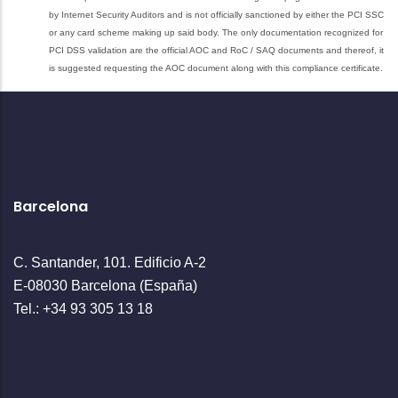
by Internet Security Auditors and is not officially sanctioned by either the PCI SSC
or any card scheme making up said body. The only documentation recognized for
PCI DSS validation are the official AOC and RoC / SAQ documents and thereof, it
is suggested requesting the AOC document along with this compliance certificate.
Barcelona
C. Santander, 101. Edificio A-2
E-08030 Barcelona (España)
Tel.: +34 93 305 13 18