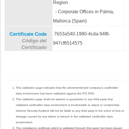
Region
- Corporate Offices in Palma,
Mallorca (Spain)
Certificate Code
7b53a540-1980-4cda-94f8-
Código del
947cf6514575
Certificado
This validation page indicates that the aforementioned company’s cardholder
data environment has been validated against the PCI DSS.
This validation page shall not warrant or guarantee to any third party that
validated cardholder data environment is invulnerable to attack or compromise.
Internet Security Auditors will not be liable to any third party in the event of loss or
damage caused by any failure or breach in the validated cardholder data
environment.
The compliance certificate which is validated through this page has been issued