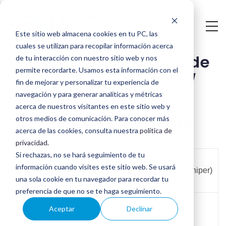
Saltar
al
Este sitio web almacena cookies en tu PC, las
contenido
cuales se utilizan para recopilar información acerca
Validación Certificado de
principal
de tu interacción con nuestro sitio web y nos
permite recordarte. Usamos esta información con el
Cumplimiento PCI DSS /
fin de mejorar y personalizar tu experiencia de
navegación y para generar analíticas y métricas
Validation of PCI DSS
acerca de nuestros visitantes en este sitio web y
Compliance Certificate
otros medios de comunicación. Para conocer más
acerca de las cookies, consulta nuestra
política de
privacidad
.
Si rechazas, no se hará seguimiento de tu
Company Name
información cuando visites este sitio web. Se usará
Juniper Consulting S.L. (Juniper)
Nombre de la
una sola cookie en tu navegador para recordar tu
empresa
preferencia de que no se te haga seguimiento.
Valid until
Aceptar
Declinar
(DD/MM/AAAA)