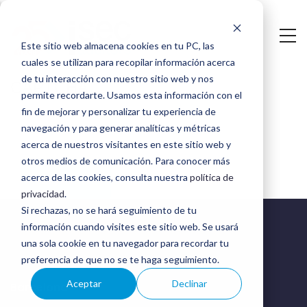
Saltar
al
Este sitio web almacena cookies en tu PC, las
contenido
cuales se utilizan para recopilar información acerca
Fluid
principal
de tu interacción con nuestro sitio web y nos
CAPTCHA
permite recordarte. Usamos esta información con el
Attacks
fin de mejorar y personalizar tu experiencia de
navegación y para generar analíticas y métricas
INC
acerca de nuestros visitantes en este sitio web y
(Fluid
otros medios de comunicación. Para conocer más
acerca de las cookies, consulta nuestra
política de
Attacks)
privacidad
.
Si rechazas, no se hará seguimiento de tu
información cuando visites este sitio web. Se usará
una sola cookie en tu navegador para recordar tu
preferencia de que no se te haga seguimiento.
Aceptar
Declinar
Barcelona